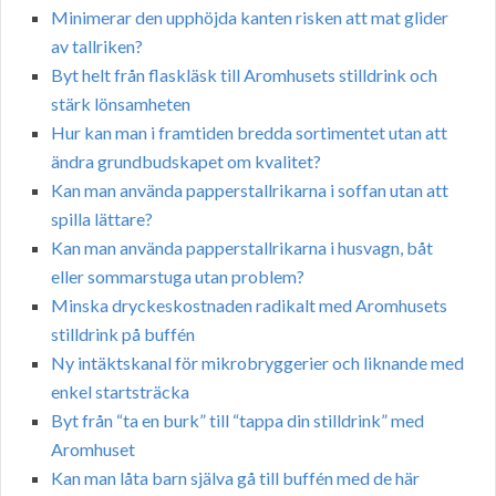
Minimerar den upphöjda kanten risken att mat glider
av tallriken?
Byt helt från flaskläsk till Aromhusets stilldrink och
stärk lönsamheten
Hur kan man i framtiden bredda sortimentet utan att
ändra grundbudskapet om kvalitet?
Kan man använda papperstallrikarna i soffan utan att
spilla lättare?
Kan man använda papperstallrikarna i husvagn, båt
eller sommarstuga utan problem?
Minska dryckeskostnaden radikalt med Aromhusets
stilldrink på buffén
Ny intäktskanal för mikrobryggerier och liknande med
enkel startsträcka
Byt från “ta en burk” till “tappa din stilldrink” med
Aromhuset
Kan man låta barn själva gå till buffén med de här