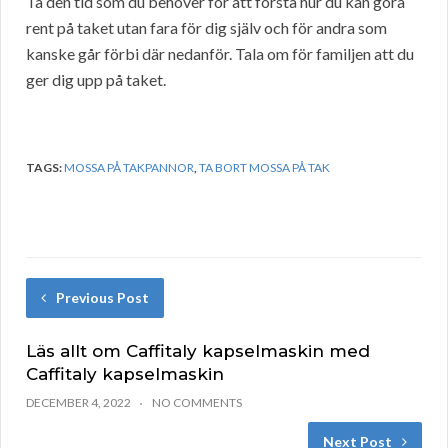
Ta den tid som du behöver för att förstå hur du kan göra
rent på taket utan fara för dig själv och för andra som
kanske går förbi där nedanför. Tala om för familjen att du
ger dig upp på taket.
TAGS:
MOSSA PÅ TAKPANNOR
,
TA BORT MOSSA PÅ TAK
Previous Post
Läs allt om Caffitaly kapselmaskin med
Caffitaly kapselmaskin
DECEMBER 4, 2022
NO COMMENTS
Next Post