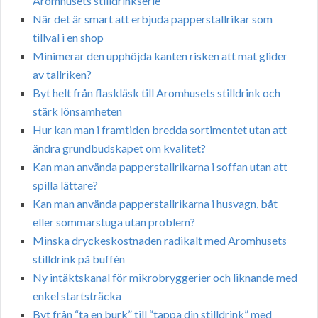
Aromhusets stilldrinkserie
När det är smart att erbjuda papperstallrikar som
tillval i en shop
Minimerar den upphöjda kanten risken att mat glider
av tallriken?
Byt helt från flaskläsk till Aromhusets stilldrink och
stärk lönsamheten
Hur kan man i framtiden bredda sortimentet utan att
ändra grundbudskapet om kvalitet?
Kan man använda papperstallrikarna i soffan utan att
spilla lättare?
Kan man använda papperstallrikarna i husvagn, båt
eller sommarstuga utan problem?
Minska dryckeskostnaden radikalt med Aromhusets
stilldrink på buffén
Ny intäktskanal för mikrobryggerier och liknande med
enkel startsträcka
Byt från “ta en burk” till “tappa din stilldrink” med