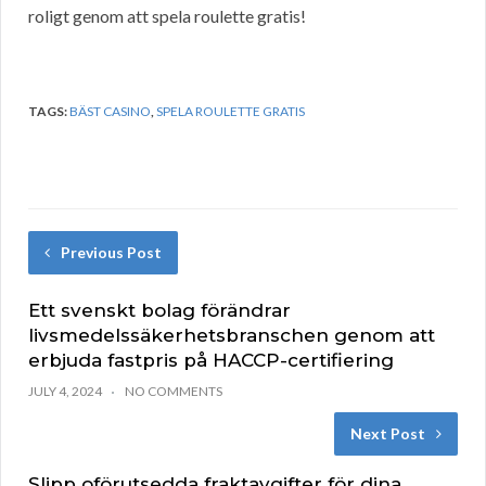
roligt genom att spela roulette gratis!
TAGS:
BÄST CASINO
,
SPELA ROULETTE GRATIS
Previous Post
Ett svenskt bolag förändrar
livsmedelssäkerhetsbranschen genom att
erbjuda fastpris på HACCP-certifiering
JULY 4, 2024
NO COMMENTS
Next Post
Slipp oförutsedda fraktavgifter för dina