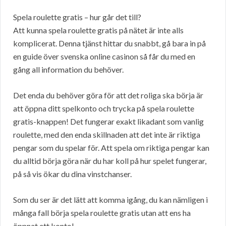
Spela roulette gratis – hur går det till?
Att kunna spela roulette gratis på nätet är inte alls
komplicerat. Denna tjänst hittar du snabbt, gå bara in på
en guide över svenska online casinon så får du med en
gång all information du behöver.
Det enda du behöver göra för att det roliga ska börja är
att öppna ditt spelkonto och trycka på spela roulette
gratis-knappen! Det fungerar exakt likadant som vanlig
roulette, med den enda skillnaden att det inte är riktiga
pengar som du spelar för. Att spela om riktiga pengar kan
du alltid börja göra när du har koll på hur spelet fungerar,
på så vis ökar du dina vinstchanser.
Som du ser är det lätt att komma igång, du kan nämligen i
många fall börja spela roulette gratis utan att ens ha
öppnat ett konto!