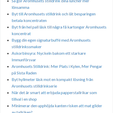
Så gör Aromhusets stilldrink dina luncher mer
lönsamma
Byt till Aromhusets stilldrink och låt besparingen
betala koncentraten
Byt från hel pall läsk till några få kartonger Aromhusets
koncentrat
Bygg din egen signaturbuffé med Aromhusets
stilldrinkssmaker
Askorbinsyra: Nyckeln bakom ett starkare
Immunförsvar
Aromhusets Stilldrink: Mer Plats i Kylen, Mer Pengar
på Sista Raden
Byt hyllmeter läsk mot en kompakt lösning från
Aromhusets stilldrinkserie
När det är smart att erbjuda papperstallrikar som
tillval i en shop
Minimerar den upphöjda kanten risken att mat glider
av tallriken?