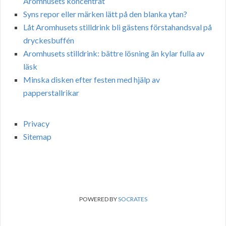
Aromhusets koncentrat
Syns repor eller märken lätt på den blanka ytan?
Låt Aromhusets stilldrink bli gästens förstahandsval på
dryckesbuffén
Aromhusets stilldrink: bättre lösning än kylar fulla av
läsk
Minska disken efter festen med hjälp av
papperstallrikar
Privacy
Sitemap
POWERED BY
SOCRATES