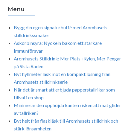
Menu
Bygg din egen signaturbuffé med Aromhusets
stilldrinkssmaker
Askorbinsyra: Nyckeln bakom ett starkare
Immunförsvar
Aromhusets Stilldrink: Mer Plats i Kylen, Mer Pengar
på Sista Raden
Byt hyllmeter läsk mot en kompakt lösning från
Aromhusets stilldrinkserie
När det är smart att erbjuda papperstallrikar som
tillval i en shop
Minimerar den upphöjda kanten risken att mat glider
av tallriken?
Byt helt från flaskläsk till Aromhusets stilldrink och
stärk lönsamheten