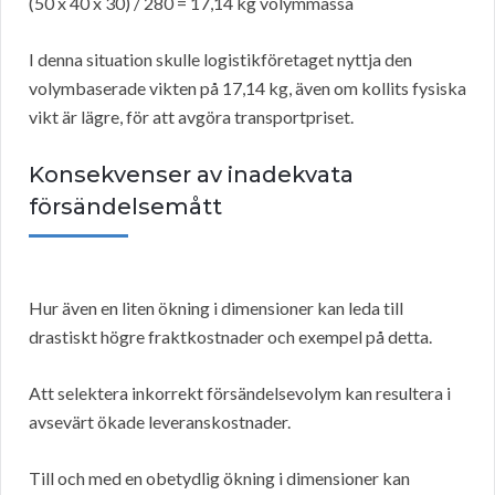
(50 x 40 x 30) / 280 = 17,14 kg volymmassa
I denna situation skulle logistikföretaget nyttja den
volymbaserade vikten på 17,14 kg, även om kollits fysiska
vikt är lägre, för att avgöra transportpriset.
Konsekvenser av inadekvata
försändelsemått
Hur även en liten ökning i dimensioner kan leda till
drastiskt högre fraktkostnader och exempel på detta.
Att selektera inkorrekt försändelsevolym kan resultera i
avsevärt ökade leveranskostnader.
Till och med en obetydlig ökning i dimensioner kan