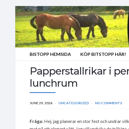
BISTOPP HEMSIDA
KÖP BITSTOPP HÄR!
Papperstallrikar i p
lunchrum
JUNE 29, 2026
UNCATEGORIZED
NO COMMENTS
Fråga:
Hej, jag planerar en stor fest och undrar vil
mat på ett elegant sätt. Jag vill undvika de tråkiga