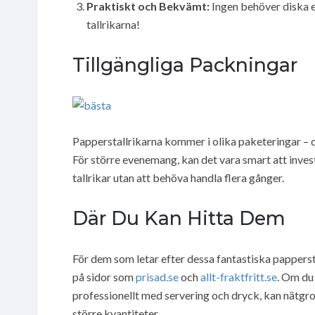
Praktiskt och Bekvämt:
Ingen behöver diska ef
tallrikarna!
Tillgängliga Packningar
Papperstallrikarna kommer i olika paketeringar – d
För större evenemang, kan det vara smart att investe
tallrikar utan att behöva handla flera gånger.
Där Du Kan Hitta Dem
För dem som letar efter dessa fantastiska papperstal
på sidor som
prisad.se
och
allt-fraktfritt.se
. Om du 
professionellt med servering och dryck, kan nätgr
större kvantiteter.