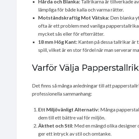
Hårda och Blanka:
Tallrikarna är tillverkade av
lämpliga för både kalla och varma rätter.
Motståndskraftig Mot Vätska:
Den blanka yta
ofta är ett problem med vanliga papperstallrika
mycket sås eller för efterrätter.
18 mm Hög Kant:
Kanten på dessa tallrikar är ti
spill, vilket är en stor fördel när man serverar m
Varför Välja Papperstallri
Det finns så många anledningar till att papperstall
professionella sammanhang:
Ett Miljövänligt Alternativ:
Många papperstallr
dem till ett bättre val för miljön.
Äkthet och Stil:
Med en mängd olika designer oc
ger ett intryck av stil och omtanke.