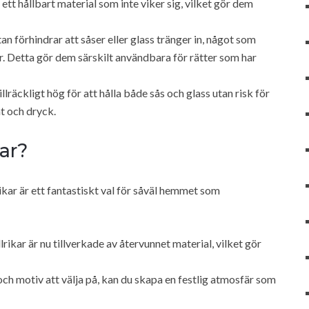
 ett hållbart material som inte viker sig, vilket gör dem
n förhindrar att såser eller glass tränger in, något som
r. Detta gör dem särskilt användbara för rätter som har
llräckligt hög för att hålla både sås och glass utan risk för
at och dryck.
kar?
rikar är ett fantastiskt val för såväl hemmet som
ikar är nu tillverkade av återvunnet material, vilket gör
h motiv att välja på, kan du skapa en festlig atmosfär som