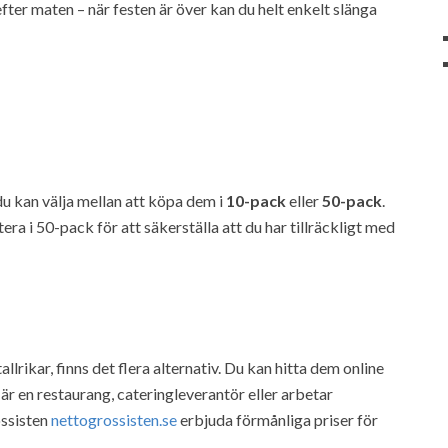
ter maten – när festen är över kan du helt enkelt slänga
u kan välja mellan att köpa dem i
10-pack
eller
50-pack
.
ra i 50-pack för att säkerställa att du har tillräckligt med
lrikar, finns det flera alternativ. Du kan hitta dem online
är en restaurang, cateringleverantör eller arbetar
ossisten
nettogrossisten.se
erbjuda förmånliga priser för