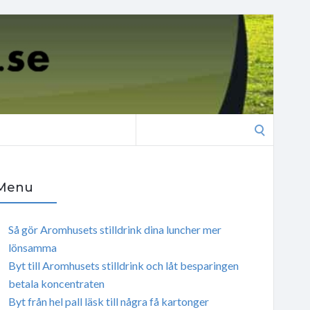
Search
for:
Menu
Så gör Aromhusets stilldrink dina luncher mer
lönsamma
Byt till Aromhusets stilldrink och låt besparingen
betala koncentraten
Byt från hel pall läsk till några få kartonger