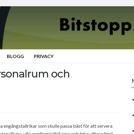
BLOGG
PRIVACY
ersonalrum och
ka engångstallrikar som skulle passa bäst för att servera
, stapelbara, vita engångstallrikarna och letar efter något