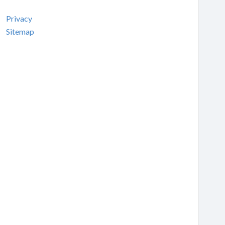
Privacy
Sitemap