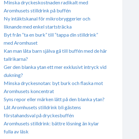
Minska dryckeskostnaden radikalt med
Aromhusets stilldrink på buffén
Ny intäktskanal för mikrobryggerier och
liknande med enkel startsträcka
Byt från “ta en burk” till “tappa din stilldrink”
med Aromhuset
Kan man låta barn själva gå till buffén med de här
tallrikarna?
Ger den blanka ytan ett mer exklusivt intryck vid
dukning?
Minska dryckesnotan: byt burk och flaska mot
Aromhusets koncentrat
Syns repor eller märken lätt på den blanka ytan?
Låt Aromhusets stilldrink bli gästens
förstahandsval på dryckesbuffén
Aromhusets stilldrink: bättre lösning än kylar
fulla av läsk