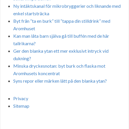
Ny intäktskanal för mikrobryggerier och liknande med
enkel startsträcka
Byt från “ta en burk” till “tappa din stilldrink” med
Aromhuset
Kan man låta barn själva gå till buffén med de här
tallrikarna?
Ger den blanka ytan ett mer exklusivt intryck vid
dukning?
Minska dryckesnotan: byt burk och flaska mot
Aromhusets koncentrat
Syns repor eller märken lätt på den blanka ytan?
Privacy
Sitemap