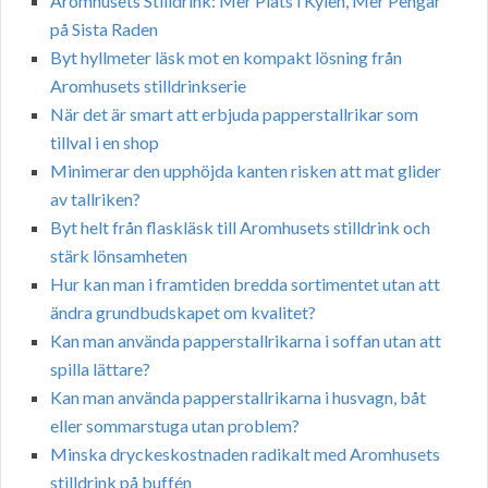
Aromhusets Stilldrink: Mer Plats i Kylen, Mer Pengar
på Sista Raden
Byt hyllmeter läsk mot en kompakt lösning från
Aromhusets stilldrinkserie
När det är smart att erbjuda papperstallrikar som
tillval i en shop
Minimerar den upphöjda kanten risken att mat glider
av tallriken?
Byt helt från flaskläsk till Aromhusets stilldrink och
stärk lönsamheten
Hur kan man i framtiden bredda sortimentet utan att
ändra grundbudskapet om kvalitet?
Kan man använda papperstallrikarna i soffan utan att
spilla lättare?
Kan man använda papperstallrikarna i husvagn, båt
eller sommarstuga utan problem?
Minska dryckeskostnaden radikalt med Aromhusets
stilldrink på buffén