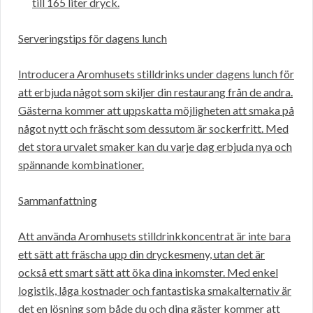
till 165 liter dryck.
Serveringstips för dagens lunch
Introducera Aromhusets stilldrinks under dagens lunch för
att erbjuda något som skiljer din restaurang från de andra.
Gästerna kommer att uppskatta möjligheten att smaka på
något nytt och fräscht som dessutom är sockerfritt. Med
det stora urvalet smaker kan du varje dag erbjuda nya och
spännande kombinationer.
Sammanfattning
Att använda Aromhusets stilldrinkkoncentrat är inte bara
ett sätt att fräscha upp din dryckesmeny, utan det är
också ett smart sätt att öka dina inkomster. Med enkel
logistik, låga kostnader och fantastiska smakalternativ är
det en lösning som både du och dina gäster kommer att