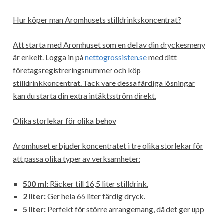
Hur köper man Aromhusets stilldrinkskoncentrat?
Att starta med Aromhuset som en del av din dryckesmeny
är enkelt. Logga in på
nettogrossisten.se
med ditt
företagsregistreringsnummer och köp
stilldrinkkoncentrat. Tack vare dessa färdiga lösningar
kan du starta din extra intäktsström direkt.
Olika storlekar för olika behov
Aromhuset erbjuder koncentratet i tre olika storlekar för
att passa olika typer av verksamheter:
500 ml:
Räcker till 16,5 liter stilldrink.
2 liter:
Ger hela 66 liter färdig dryck.
5 liter:
Perfekt för större arrangemang, då det ger upp