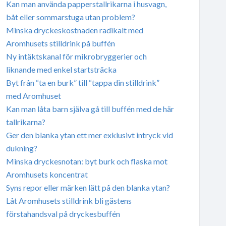
Kan man använda papperstallrikarna i husvagn,
båt eller sommarstuga utan problem?
Minska dryckeskostnaden radikalt med
Aromhusets stilldrink på buffén
Ny intäktskanal för mikrobryggerier och
liknande med enkel startsträcka
Byt från “ta en burk” till “tappa din stilldrink”
med Aromhuset
Kan man låta barn själva gå till buffén med de här
tallrikarna?
Ger den blanka ytan ett mer exklusivt intryck vid
dukning?
Minska dryckesnotan: byt burk och flaska mot
Aromhusets koncentrat
Syns repor eller märken lätt på den blanka ytan?
Låt Aromhusets stilldrink bli gästens
förstahandsval på dryckesbuffén