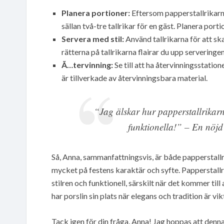
Planera portioner:
Eftersom papperstallrikarn
sällan två-tre tallrikar för en gäst. Planera port
Servera med stil:
Använd tallrikarna för att s
rätterna på tallrikarna flairar du upp serveringen
Ã…tervinning:
Se till att ha återvinningsstatio
är tillverkade av återvinningsbara material.
“Jag älskar hur papperstallrikar
funktionella!” – En nöj
Så, Anna, sammanfattningsvis, är både papperstallri
mycket på festens karaktär och syfte. Papperstall
stilren och funktionell, särskilt när det kommer til
har porslin sin plats när elegans och tradition är vik
Tack igen för din fråga, Anna! Jag hoppas att denna 