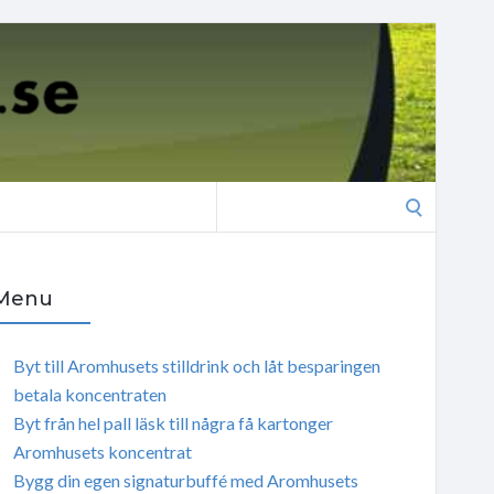
Search
for:
Menu
Byt till Aromhusets stilldrink och låt besparingen
betala koncentraten
Byt från hel pall läsk till några få kartonger
Aromhusets koncentrat
Bygg din egen signaturbuffé med Aromhusets