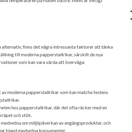
ehålla temperaturen på maten bättre, vilket är viktigt
alternativ, finns det några intressanta faktorer att tänka
ällning till moderna papperstallrikar, särskilt de nya
rvationer som kan vara värda att överväga:
et av moderna papperstallrikar som kan matcha festens
stallrikar.
eten hos papperstallrikar, där det ofta räcker med en
skräpet och stök.
 är medvetna om miljöpåverkan av engångsprodukter, och
oäng bland medvetna konsumenter.