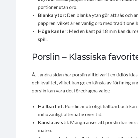
portioner utan oro.
Blanka ytor:
Den blanka ytan gör att sås och an
pappren, vilket är en vanlig oro med traditionell
Höga kanter:
Med en kant på 18 mm kan du med l
spill.
Porslin – Klassiska favorit
Ã… andra sidan har porslin alltid varit en tidlös k
och kvalitet, vilket kan ge en känsla av förfining un
porslin kan vara det föredragna valet:
Hållbarhet:
Porslin är otroligt hållbart och kan
miljövänligt alternativ över tid.
Känsla av stil:
Många anser att porslin har en s
maten.