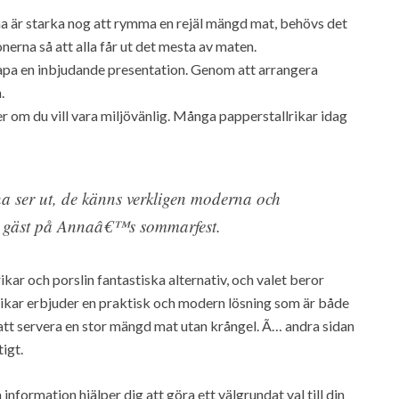
a är starka nog att rymma en rejäl mängd mat, behövs det
ionerna så att alla får ut det mesta av maten.
kapa en inbjudande presentation. Genom att arrangera
.
ner om du vill vara miljövänlig. Många papperstallrikar idag
na ser ut, de känns verkligen moderna och
d gäst på Annaâ€™s sommarfest.
kar och porslin fantastiska alternativ, och valet beror
rikar erbjuder en praktisk och modern lösning som är både
l att servera en stor mängd mat utan krångel. Ã… andra sidan
tigt.
information hjälper dig att göra ett välgrundat val till din