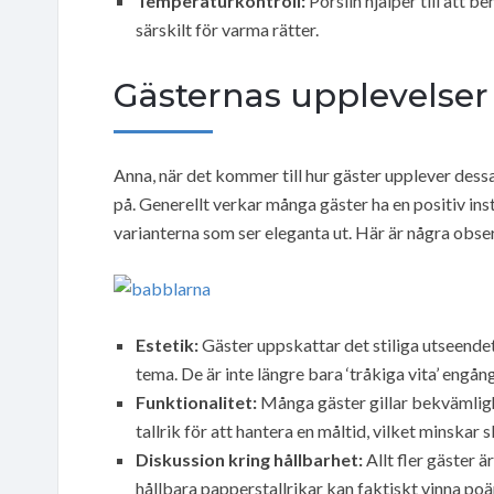
Temperaturkontroll:
Porslin hjälper till att b
särskilt för varma rätter.
Gästernas upplevelser
Anna, när det kommer till hur gäster upplever dessa 
på. Generellt verkar många gäster ha en positiv inst
varianterna som ser eleganta ut. Här är några obse
Estetik:
Gäster uppskattar det stiliga utseend
tema. De är inte längre bara ‘tråkiga vita’ engång
Funktionalitet:
Många gäster gillar bekvämligh
tallrik för att hantera en måltid, vilket minskar 
Diskussion kring hållbarhet:
Allt fler gäster
hållbara papperstallrikar kan faktiskt vinna p