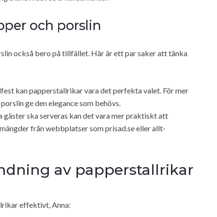
pper och porslin
lin också bero på tillfället. Här är ett par saker att tänka
fest kan papperstallrikar vara det perfekta valet. För mer
kan porslin ge den elegance som behövs.
a gäster ska serveras kan det vara mer praktiskt att
mängder från webbplatser som prisad.se eller allt-
ändning av papperstallrikar
rikar effektivt, Anna: