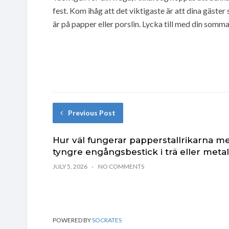
fest. Kom ihåg att det viktigaste är att dina gäster
är på papper eller porslin. Lycka till med din somma
Previous Post
Hur väl fungerar papperstallrikarna m
tyngre engångsbestick i trä eller metal
JULY 5, 2026
NO COMMENTS
POWERED BY
SOCRATES