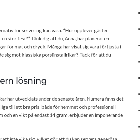
nativ för servering kan vara: “Hur upplever gäster
 en stor fest?” Tänk dig att du, Anna, har planerat en
gar för mat och dryck. Många har visat sig vara förtjusta i
e sig mot klassiska porslinstallrikar? Tack för att du
ern lösning
ikar har utvecklats under de senaste åren. Numera finns det
iga till ett bra pris, både för hemmet och professionell
cm och en vikt på endast 14 gram, erbjuder en imponerande
att inte vika sig, vilket gör att du kan servera generösa