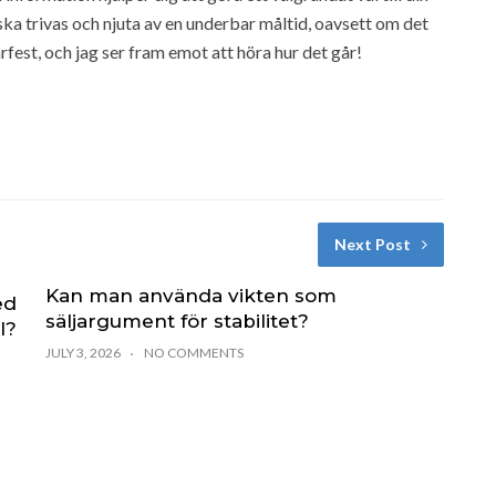
 ska trivas och njuta av en underbar måltid, oavsett om det
rfest, och jag ser fram emot att höra hur det går!
Next Post
Kan man använda vikten som
ed
säljargument för stabilitet?
l?
JULY 3, 2026
NO COMMENTS