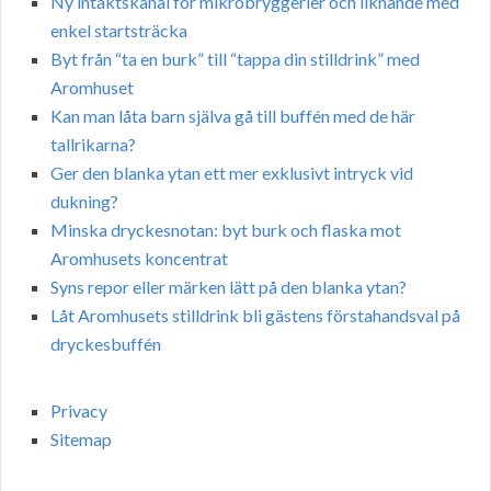
Ny intäktskanal för mikrobryggerier och liknande med
enkel startsträcka
Byt från “ta en burk” till “tappa din stilldrink” med
Aromhuset
Kan man låta barn själva gå till buffén med de här
tallrikarna?
Ger den blanka ytan ett mer exklusivt intryck vid
dukning?
Minska dryckesnotan: byt burk och flaska mot
Aromhusets koncentrat
Syns repor eller märken lätt på den blanka ytan?
Låt Aromhusets stilldrink bli gästens förstahandsval på
dryckesbuffén
Privacy
Sitemap