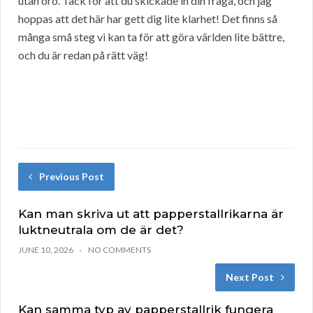
utan oro. Tack för att du skickade in din fråga, och jag
hoppas att det här har gett dig lite klarhet! Det finns så
många små steg vi kan ta för att göra världen lite bättre,
och du är redan på rätt väg!
Previous Post
Kan man skriva ut att papperstallrikarna är
luktneutrala om de är det?
JUNE 10, 2026
NO COMMENTS
Next Post
Kan samma typ av papperstallrik fungera