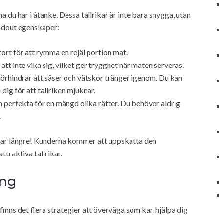
a du har i åtanke. Dessa tallrikar är inte bara snygga, utan
andout egenskaper:
stort för att rymma en rejäl portion mat.
tt inte vika sig, vilket ger trygghet när maten serveras.
förhindrar att såser och vätskor tränger igenom. Du kan
dig för att tallriken mjuknar.
erfekta för en mängd olika rätter. Du behöver aldrig
.
rikar längre! Kunderna kommer att uppskatta den
ttraktiva tallrikar.
ing
finns det flera strategier att överväga som kan hjälpa dig