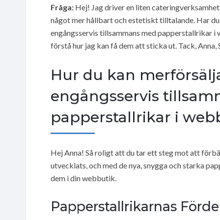
Fråga:
Hej! Jag driver en liten cateringverksamhet
något mer hållbart och estetiskt tilltalande. Har d
engångsservis tillsammans med papperstallrikar i 
förstå hur jag kan få dem att sticka ut. Tack, Anna, 
Hur du kan merförsäl
engångsservis tillsa
papperstallrikar i web
Hej Anna! Så roligt att du tar ett steg mot att för
utvecklats, och med de nya, snygga och starka papper
dem i din webbutik.
Papperstallrikarnas Förde