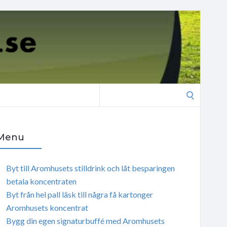
Search
for:
Menu
Byt till Aromhusets stilldrink och låt besparingen
betala koncentraten
Byt från hel pall läsk till några få kartonger
Aromhusets koncentrat
Bygg din egen signaturbuffé med Aromhusets