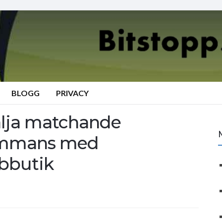
BLOGG
PRIVACY
älja matchande
sammans med
ebbutik