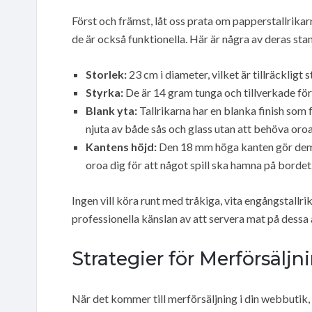
Först och främst, låt oss prata om papperstallrikarn
de är också funktionella. Här är några av deras st
Storlek:
23 cm i diameter, vilket är tillräckligt 
Styrka:
De är 14 gram tunga och tillverkade för a
Blank yta:
Tallrikarna har en blanka finish som 
njuta av både sås och glass utan att behöva oroa 
Kantens höjd:
Den 18 mm höga kanten gör dem p
oroa dig för att något spill ska hamna på bordet
Ingen vill köra runt med tråkiga, vita engångstall
professionella känslan av att servera mat på dessa a
Strategier för Merförsäljn
När det kommer till merförsäljning i din webbutik, 