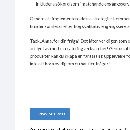
Inkludera sökord som “matchande engångsservis”
Genom att implementera dessa strategier kommer d
kunder somletar efter högkvalitativ engångsservis
Tack, Anna, för din fråga! Det låter verkligen som
att lyckas med din cateringverksamhet! Genom att 
produkter kan du skapa en fantastisk upplevelse fö
inte att höra av dig om du har fler frågor!
Previous Post
Är papperstallrikar en bra lösning vid