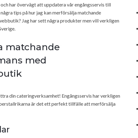
 och har övervägt att uppdatera vår engångsservis till
u några tips på hur jag kan merförsälja matchande
webbutik? Jag har sett några produkter men vill verkligen
Sverige.
ja matchande
mmans med
butik
bättra din cateringverksamhet! Engångsservis har verkligen
stallrikarna är det ett perfekt tillfälle att merförsälja
lar