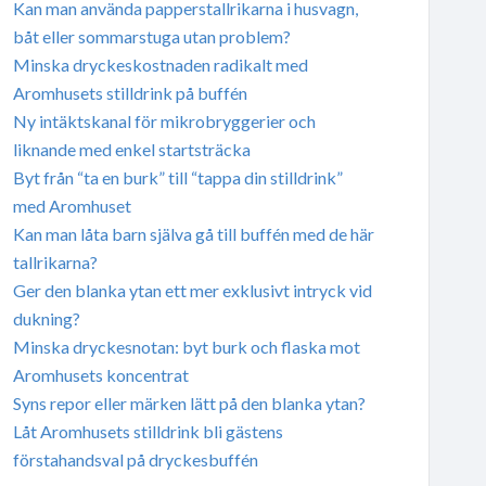
Kan man använda papperstallrikarna i husvagn,
båt eller sommarstuga utan problem?
Minska dryckeskostnaden radikalt med
Aromhusets stilldrink på buffén
Ny intäktskanal för mikrobryggerier och
liknande med enkel startsträcka
Byt från “ta en burk” till “tappa din stilldrink”
med Aromhuset
Kan man låta barn själva gå till buffén med de här
tallrikarna?
Ger den blanka ytan ett mer exklusivt intryck vid
dukning?
Minska dryckesnotan: byt burk och flaska mot
Aromhusets koncentrat
Syns repor eller märken lätt på den blanka ytan?
Låt Aromhusets stilldrink bli gästens
förstahandsval på dryckesbuffén