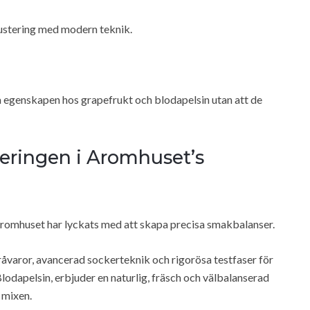
ustering med modern teknik.
a egenskapen hos grapefrukt och blodapelsin utan att de
eringen i Aromhuset’s
t Aromhuset har lyckats med att skapa precisa smakbalanser.
råvaror, avancerad sockerteknik och rigorösa testfaser för
lodapelsin, erbjuder en naturlig, fräsch och välbalanserad
 mixen.