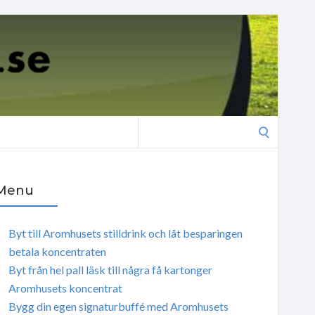
Search
for:
Menu
Byt till Aromhusets stilldrink och låt besparingen
betala koncentraten
Byt från hel pall läsk till några få kartonger
Aromhusets koncentrat
Bygg din egen signaturbuffé med Aromhusets