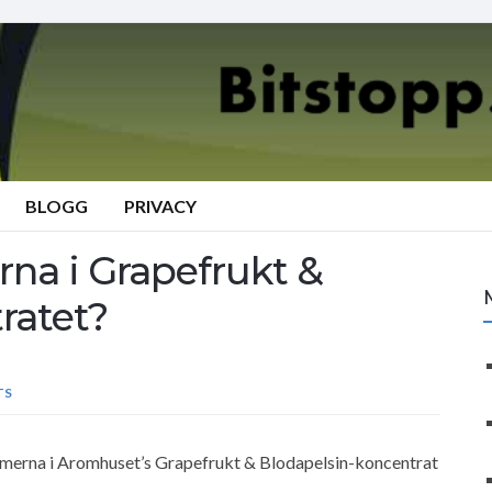
BLOGG
PRIVACY
na i Grapefrukt &
ratet?
TS
romerna i Aromhuset’s Grapefrukt & Blodapelsin-koncentrat