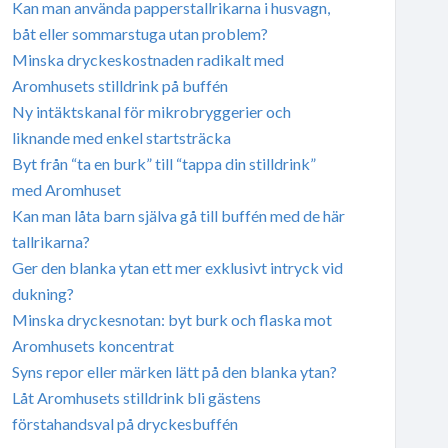
Kan man använda papperstallrikarna i husvagn,
båt eller sommarstuga utan problem?
Minska dryckeskostnaden radikalt med
Aromhusets stilldrink på buffén
Ny intäktskanal för mikrobryggerier och
liknande med enkel startsträcka
Byt från “ta en burk” till “tappa din stilldrink”
med Aromhuset
Kan man låta barn själva gå till buffén med de här
tallrikarna?
Ger den blanka ytan ett mer exklusivt intryck vid
dukning?
Minska dryckesnotan: byt burk och flaska mot
Aromhusets koncentrat
Syns repor eller märken lätt på den blanka ytan?
Låt Aromhusets stilldrink bli gästens
förstahandsval på dryckesbuffén