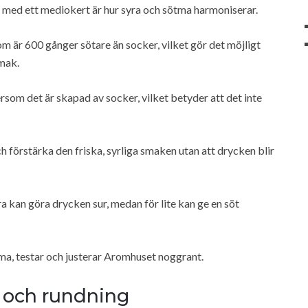
t med ett mediokert är hur syra och sötma harmoniserar.
 är 600 gånger sötare än socker, vilket gör det möjligt
smak.
som det är skapad av socker, vilket betyder att det inte
ch förstärka den friska, syrliga smaken utan att drycken blir
ra kan göra drycken sur, medan för lite kan ge en söt
ma, testar och justerar Aromhuset noggrant.
 och rundning