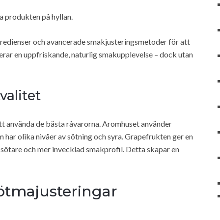
ta produkten på hyllan.
gredienser och avancerade smakjusteringsmetoder för att
ererar en uppfriskande, naturlig smakupplevelse – dock utan
valitet
att använda de bästa råvarorna. Aromhuset använder
m har olika nivåer av sötning och syra. Grapefrukten ger en
 en sötare och mer invecklad smakprofil. Detta skapar en
sötmajusteringar