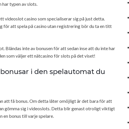
n har typen av slots.
t videoslot casino som specialiserar sig på just detta.
 för att spela på casino utan registrering bör du ta en titt
inot. Bländas inte av bonusen för att sedan inse att du inte har
en som väljer ett nätcasino för slots på det viset!
s bonusar i den spelautomat du
n att få bonus. Om detta låter omöjligt är det bara för att
 gömma sig i videoslots. Detta blir genast otroligt viktigt
 en bonus till varje spelare.