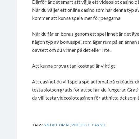
Därför är det smart att välja ett videoslot casino d
När du väljer ett online casino som har denna typ av
kommer att kunna spela mer för pengarna.
När du får en bonus genom ett spel innebär det äv
någon typ av bonusspel som äger rum på en annan s
oavsett om du vinner på det eller inte.
Att kunna prova utan kostnad är viktigt
Att casinot du vill spela spelautomat på erbjuder d
testa slotsen gratis för att se hur de fungerar. Grat
du vill testa videoslotcasinon för att hitta det som ä
TAGS:
SPELAUTOMAT
,
VIDEOSLOT CASINO