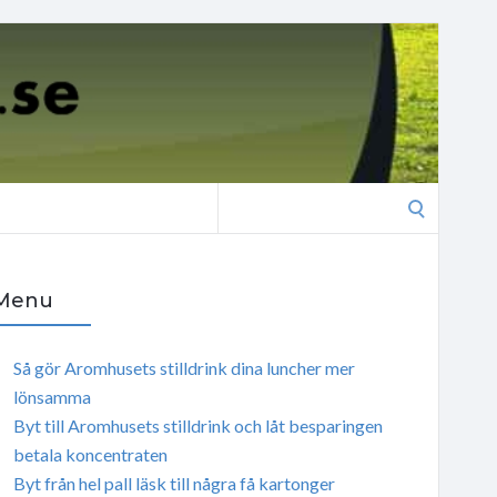
Search
for:
Menu
Så gör Aromhusets stilldrink dina luncher mer
lönsamma
Byt till Aromhusets stilldrink och låt besparingen
betala koncentraten
Byt från hel pall läsk till några få kartonger