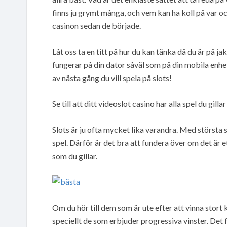
finns ju grymt många, och vem kan ha koll på var oc
casinon sedan de började.
Låt oss ta en titt på hur du kan tänka då du är på j
fungerar på din dator såväl som på din mobila enhe
av nästa gång du vill spela på slots!
Se till att ditt videoslot casino har alla spel du gillar
Slots är ju ofta mycket lika varandra. Med största 
spel. Därför är det bra att fundera över om det är e
som du gillar.
Om du hör till dem som är ute efter att vinna stort
speciellt de som erbjuder progressiva vinster. Det 