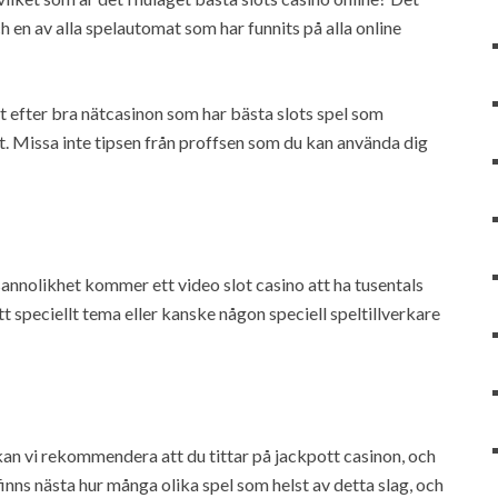
h en av alla spelautomat som har funnits på alla online
akt efter bra nätcasinon som har bästa slots spel som
t. Missa inte tipsen från proffsen som du kan använda dig
sannolikhet kommer ett video slot casino att ha tusentals
tt speciellt tema eller kanske någon speciell speltillverkare
 kan vi rekommendera att du tittar på jackpott casinon, och
finns nästa hur många olika spel som helst av detta slag, och