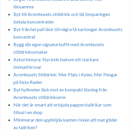
lönsamma
Byt till Aromhusets stilldrink och låt besparingen
betala koncentraten
Byt från hel pall läsk till några få kartonger Aromhusets
koncentrat
Bygg din egen signaturbuffé med Aromhusets
stilldrinkssmaker
Askorbinsyra: Nyckeln bakom ett starkare
Immunförsvar
Aromhusets Stilldrink: Mer Plats i Kylen, Mer Pengar
på Sista Raden
Byt hyllmeter läsk mot en kompakt lösning från
Aromhusets stilldrinkserie
När det är smart att erbjuda papperstallrikar som
tillval i en shop
Minimerar den upphöjda kanten risken att mat glider
av tallriken?