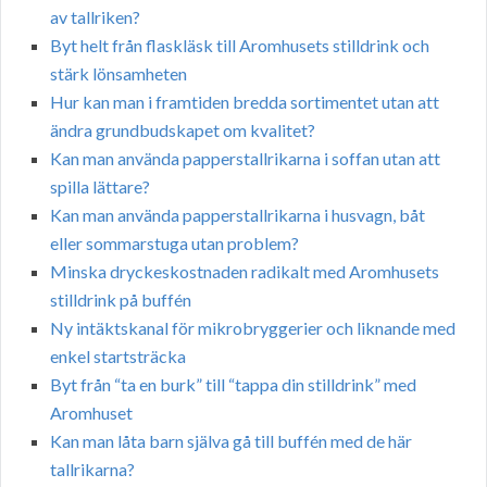
av tallriken?
Byt helt från flaskläsk till Aromhusets stilldrink och
stärk lönsamheten
Hur kan man i framtiden bredda sortimentet utan att
ändra grundbudskapet om kvalitet?
Kan man använda papperstallrikarna i soffan utan att
spilla lättare?
Kan man använda papperstallrikarna i husvagn, båt
eller sommarstuga utan problem?
Minska dryckeskostnaden radikalt med Aromhusets
stilldrink på buffén
Ny intäktskanal för mikrobryggerier och liknande med
enkel startsträcka
Byt från “ta en burk” till “tappa din stilldrink” med
Aromhuset
Kan man låta barn själva gå till buffén med de här
tallrikarna?