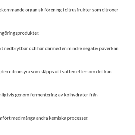
förekommande organisk förening i citrusfrukter som citroner
engöringsprodukter.
iskt nedbrytbar och har därmed en mindre negativ påverkan
den citronsyra som släpps ut i vatten eftersom det kan
anligtvis genom fermentering av kolhydrater från
jämfört med många andra kemiska processer.