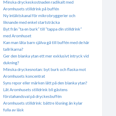
Minska dryckeskostnaden radikalt med
Aromhusets stilldrink på buffén
Ny intäktskanal för mikrobryggerier och
liknande med enkel startsträcka
Byt från “ta en burk” till “tappa din stilldrink”
med Aromhuset
Kan man låta barn själva gå till buffén med de här
tallrikarna?
Ger den blanka ytan ett mer exklusivt intryck vid
dukning?
Minska dryckesnotan: byt burk och flaska mot
Aromhusets koncentrat
Syns repor eller märken lätt på den blanka ytan?
Låt Aromhusets stilldrink bli gästens
förstahandsval på dryckesbuffén
Aromhusets stilldrink: bättre lösning än kylar
fulla av läsk