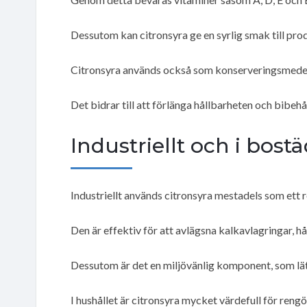
Dessutom kan citronsyra ge en syrlig smak till pro
Citronsyra används också som konserveringsmedel i
Det bidrar till att förlänga hållbarheten och bibehå
Industriellt och i bost
Industriellt används citronsyra mestadels som ett
Den är effektiv för att avlägsna kalkavlagringar, hå
Dessutom är det en miljövänlig komponent, som lät
I hushållet är citronsyra mycket värdefull för ren