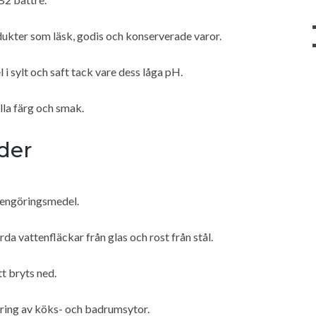
dukter som läsk, godis och konserverade varor.
 sylt och saft tack vare dess låga pH.
lla färg och smak.
äder
 rengöringsmedel.
rda vattenfläckar från glas och rost från stål.
t bryts ned.
göring av köks- och badrumsytor.