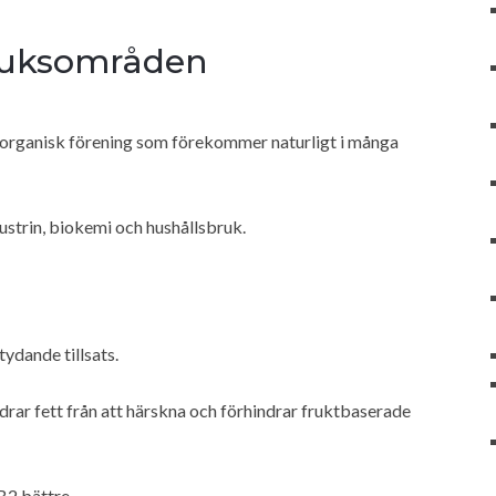
bruksområden
 organisk förening som förekommer naturligt i många
trin, biokemi och hushållsbruk.
ydande tillsats.
rar fett från att härskna och förhindrar fruktbaserade
B2 bättre.