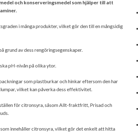
smedel och konserveringsmedel som hjälper till att
taminer.
sgraden i många produkter, vilket gör den till en mångsidig
t på grund av dess rengöringsegenskaper.
ka pH-nivån på olika ytor.
rpackningar som plastburkar och hinkar eftersom den har
klumpar, vilket kan påverka dess effektivitet.
ällen för citronsyra, såsom Allt-fraktfritt, Prisad och
uds.
m innehåller citronsyra, vilket gör det enkelt att hitta