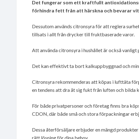
Det fungerar som ett kraftfullt antioxidation
förhindra fett från att härskna och bevarar vi
Dessutom används citronsyra för att reglera surhet
tillsats i allt från drycker till fruktbaserade varor.
Att använda citronsyra i hushållet är också vanlig
Det kan effektivt ta bort kalkuppbyggnad och mins
Citronsyra rekommenderas att köpas i lufttäta fö
en tendens att dra åt sig fukt från luften och bilda 
För både privatpersoner och företag finns bra köpst
CDON, där både små och stora förpackningar erbj
Dessa återförsäljare erbjuder en mängd produkter so
rätt lösning för dina behov.