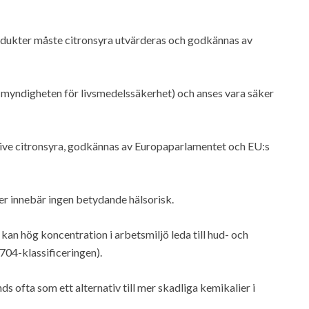
produkter måste citronsyra utvärderas och godkännas av
 myndigheten för livsmedelssäkerhet) och anses vara säker
lusive citronsyra, godkännas av Europaparlamentet och EU:s
er innebär ingen betydande hälsorisk.
kan hög koncentration i arbetsmiljö leda till hud- och
704-klassificeringen).
ds ofta som ett alternativ till mer skadliga kemikalier i