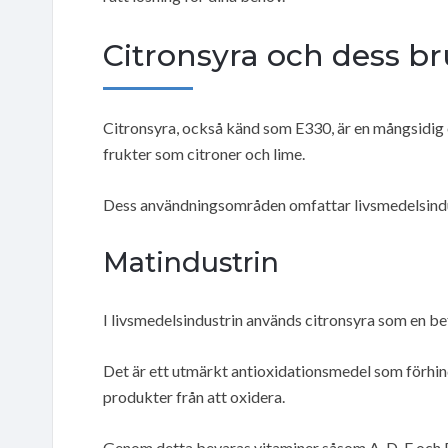
Citronsyra och dess 
Citronsyra, också känd som E330, är en mångsidig
frukter som citroner och lime.
Dess användningsområden omfattar livsmedelsindus
Matindustrin
I livsmedelsindustrin används citronsyra som en bet
Det är ett utmärkt antioxidationsmedel som förhind
produkter från att oxidera.
Genom detta bevaras vitaminer såsom A, D, E och 