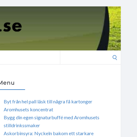
Search
for:
Menu
Byt från hel pall läsk till några få kartonger
Aromhusets koncentrat
Bygg din egen signaturbuffé med Aromhusets
stilldrinkssmaker
Askorbinsyra: Nyckeln bakom ett starkare