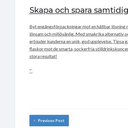
Skapa och spara samtidig
Byt engångsförpackningar mot en hållbar lösning 
lönsam och miljövänlig. Med smakrika alternativ o
erbjuder kunderna en unik, god upplevelse. Tipsa 
flaskor mot de smarta, sockerfria stilldrinkskoncen
stora resultat!
“`
Previous Post