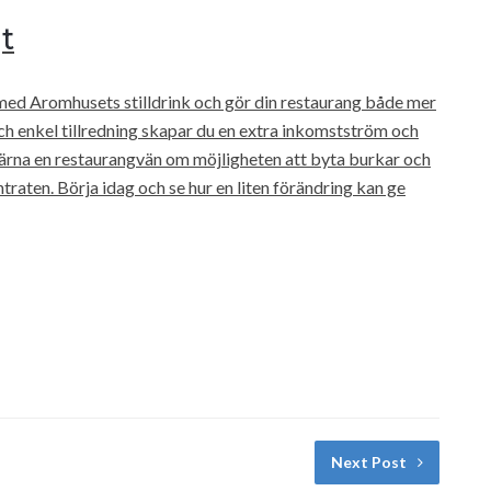
t
med Aromhusets stilldrink och gör din restaurang både mer
ch enkel tillredning skapar du en extra inkomstström och
gärna en restaurangvän om möjligheten att byta burkar och
traten. Börja idag och se hur en liten förändring kan ge
Next Post