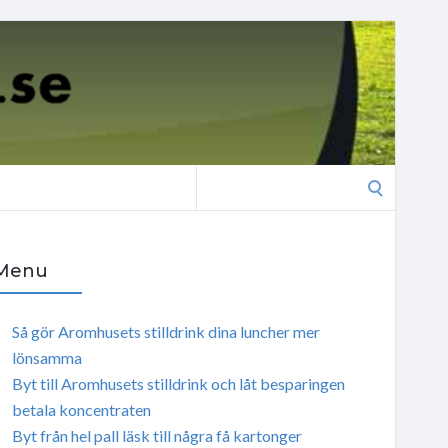
Search
for:
Menu
Så gör Aromhusets stilldrink dina luncher mer
lönsamma
Byt till Aromhusets stilldrink och låt besparingen
betala koncentraten
Byt från hel pall läsk till några få kartonger