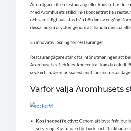
Är du ägare till en restaurang eller kanske har du en
Med Aromhusets stilldrinkskoncentrat kan restau
och samtidigt avlastas från bördan av engångsförp
dessa läckra drycker genom att handla dem på allt-f
En innovativ lösning för restauranger
Restaurangägare står ofta inför utmaningen att ba
Aromhusets stilldrinks-koncentrat kan du enkelt lö
sockerfria, de är också extremt lönsamma på dagen
Varför välja Aromhusets st
Kostnadseffektivt:
Genom att byta från burkar
servering. Kostnaden för burk- och flaskhanterin