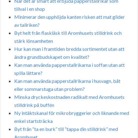
När det är smart att erbjuda papperstallrikar som
tillval i en shop
Minimerar den upphöjda kanten risken att mat glider
av tallriken?
Byt helt från flaskläsk till Aromhusets stilldrink och
stärk lönsamheten
Hur kan man i framtiden bredda sortimentet utan att
ändra grundbudskapet om kvalitet?
Kan man använda papperstallrikarna i soffan utan att
spilla lättare?
Kan man använda papperstallrikarna i husvagn, båt
eller sommarstuga utan problem?
Minska dryckeskostnaden radikalt med Aromhusets
stilldrink på buffén
Ny intäktskanal för mikrobryggerier och liknande med
enkel startsträcka
Byt från “ta en burk” till “tappa din stilldrink” med
Aromhuset