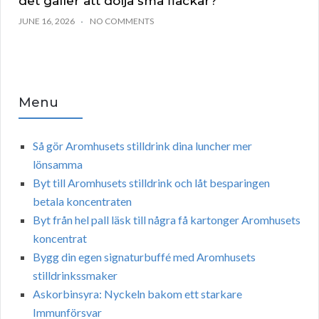
det gäller att dölja små fläckar?
JUNE 16, 2026
NO COMMENTS
Menu
Så gör Aromhusets stilldrink dina luncher mer
lönsamma
Byt till Aromhusets stilldrink och låt besparingen
betala koncentraten
Byt från hel pall läsk till några få kartonger Aromhusets
koncentrat
Bygg din egen signaturbuffé med Aromhusets
stilldrinkssmaker
Askorbinsyra: Nyckeln bakom ett starkare
Immunförsvar