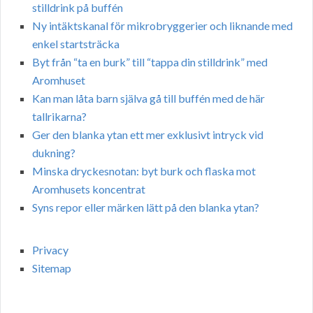
stilldrink på buffén
Ny intäktskanal för mikrobryggerier och liknande med
enkel startsträcka
Byt från “ta en burk” till “tappa din stilldrink” med
Aromhuset
Kan man låta barn själva gå till buffén med de här
tallrikarna?
Ger den blanka ytan ett mer exklusivt intryck vid
dukning?
Minska dryckesnotan: byt burk och flaska mot
Aromhusets koncentrat
Syns repor eller märken lätt på den blanka ytan?
Privacy
Sitemap