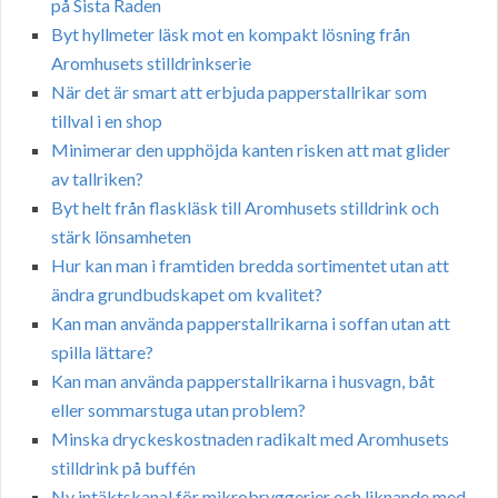
på Sista Raden
Byt hyllmeter läsk mot en kompakt lösning från
Aromhusets stilldrinkserie
När det är smart att erbjuda papperstallrikar som
tillval i en shop
Minimerar den upphöjda kanten risken att mat glider
av tallriken?
Byt helt från flaskläsk till Aromhusets stilldrink och
stärk lönsamheten
Hur kan man i framtiden bredda sortimentet utan att
ändra grundbudskapet om kvalitet?
Kan man använda papperstallrikarna i soffan utan att
spilla lättare?
Kan man använda papperstallrikarna i husvagn, båt
eller sommarstuga utan problem?
Minska dryckeskostnaden radikalt med Aromhusets
stilldrink på buffén
Ny intäktskanal för mikrobryggerier och liknande med