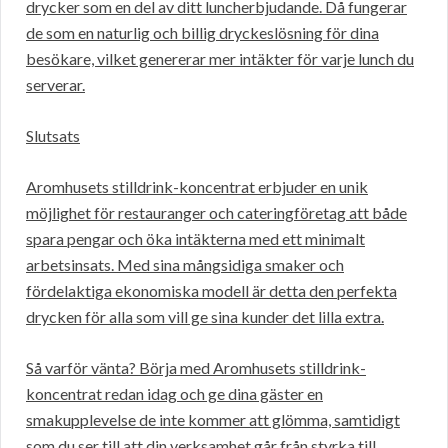
drycker som en del av ditt luncherbjudande. Då fungerar
de som en naturlig och billig dryckeslösning för dina
besökare, vilket genererar mer intäkter för varje lunch du
serverar.
Slutsats
Aromhusets stilldrink-koncentrat erbjuder en unik
möjlighet för restauranger och cateringföretag att både
spara pengar och öka intäkterna med ett minimalt
arbetsinsats. Med sina mångsidiga smaker och
fördelaktiga ekonomiska modell är detta den perfekta
drycken för alla som vill ge sina kunder det lilla extra.
Så varför vänta? Börja med Aromhusets stilldrink-
koncentrat redan idag och ge dina gäster en
smakupplevelse de inte kommer att glömma, samtidigt
som du ser till att din verksamhet går från styrka till