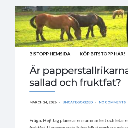
BISTOPP HEMSIDA
KÖP BITSTOPP HÄR!
Är papperstallrikarn
sallad och fruktfat?
MARCH 24, 2026
UNCATEGORIZED
NO COMMENTS
Fråga: Hej! Jag planerar en sommarfest och letar e
fruktfat. Har papperstallrikar blivit starkare och s