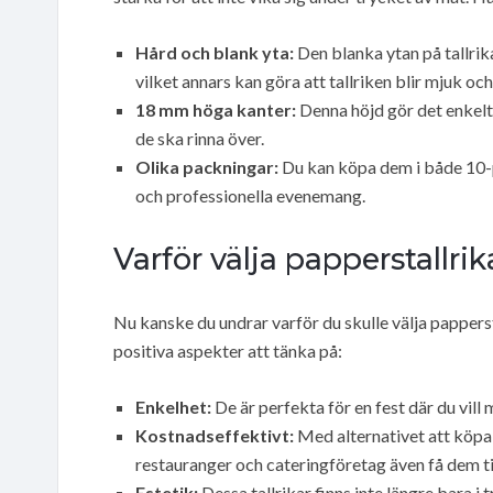
Hård och blank yta:
Den blanka ytan på tallrika
vilket annars kan göra att tallriken blir mjuk och 
18 mm höga kanter:
Denna höjd gör det enkelt a
de ska rinna över.
Olika packningar:
Du kan köpa dem i både 10-p
och professionella evenemang.
Varför välja papperstallrik
Nu kanske du undrar varför du skulle välja pappersta
positiva aspekter att tänka på:
Enkelhet:
De är perfekta för en fest där du vill
Kostnadseffektivt:
Med alternativet att köpa 
restauranger och cateringföretag även få dem till
Estetik:
Dessa tallrikar finns inte längre bara i 