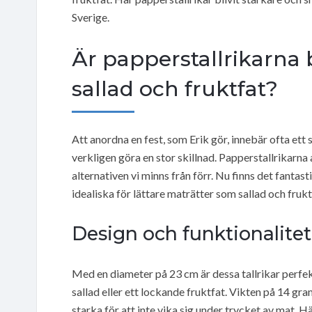
Sverige.
Är papperstallrikarna 
sallad och fruktfat?
Att anordna en fest, som Erik gör, innebär ofta ett s
verkligen göra en stor skillnad. Papperstallrikarna 
alternativen vi minns från förr. Nu finns det fantas
idealiska för lättare maträtter som sallad och frukt
Design och funktionalitet
Med en diameter på 23 cm är dessa tallrikar perfek
sallad eller ett lockande fruktfat. Vikten på 14 gra
starka för att inte vika sig under trycket av mat. Hä