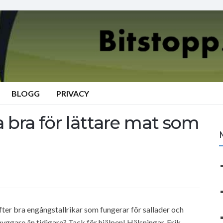
BLOGG
PRIVACY
a bra för lättare mat som
fter bra engångstallrikar som fungerar för sallader och
nyggare än tidigare? Tack för hjälpen! Hälsningar, Erik,