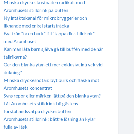
Minska dryckeskostnaden radikalt med
Aromhusets stilldrink på buffén
Ny intäktskanal för mikrobryggerier och
liknande med enkel startsträcka
Byt från “ta en burk” till “tappa din stilldrink”
med Aromhuset
Kan man låta barn själva gå till buffén med de här
tallrikarna?
Ger den blanka ytan ett mer exklusivt intryck vid
dukning?
Minska dryckesnotan: byt burk och flaska mot
Aromhusets koncentrat
Syns repor eller märken lätt på den blanka ytan?
Låt Aromhusets stilldrink bli gästens
förstahandsval på dryckesbuffén
Aromhusets stilldrink: bättre lösning än kylar
fulla av läsk