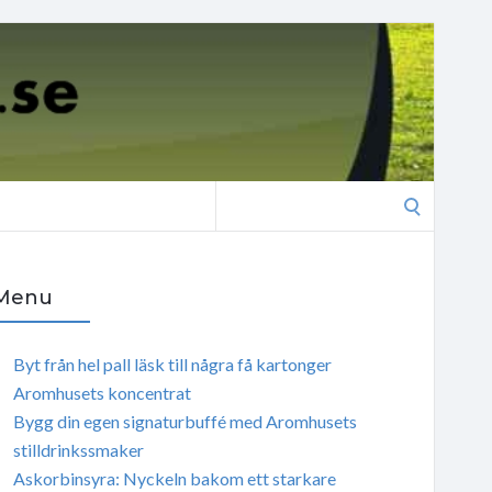
Search
for:
Menu
Byt från hel pall läsk till några få kartonger
Aromhusets koncentrat
Bygg din egen signaturbuffé med Aromhusets
stilldrinkssmaker
Askorbinsyra: Nyckeln bakom ett starkare