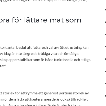
bra för lättare mat som
tort antal beslut att fatta, och val av rätt utrustning kan
av idag är inte längre de tråkiga vita och ömtåliga
tiska papperstallrikar som är både funktionella och stiliga,
fat!
t storlek för att rymma ett generöst portionsstorlek av
m gör dem lätta att hantera, men de är också tillräckligt
r är några anledningar till varför de är utmärkta val: