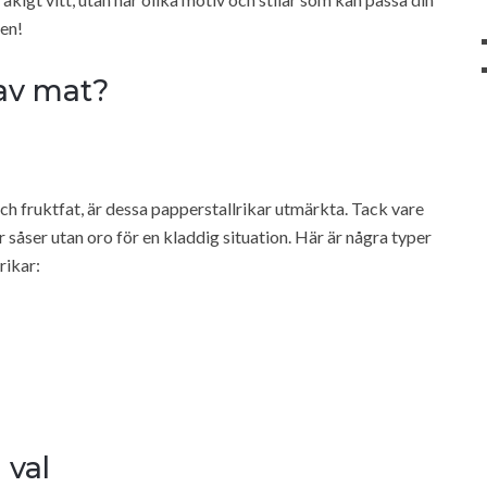
sen!
 av mat?
och fruktfat, är dessa papperstallrikar utmärkta. Tack vare
r såser utan oro för en kladdig situation. Här är några typer
rikar:
 val