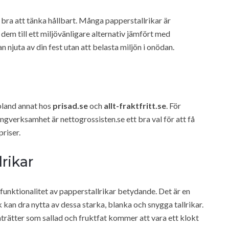
 bra att tänka hållbart. Många papperstallrikar är
 dem till ett miljövänligare alternativ jämfört med
an njuta av din fest utan att belasta miljön i onödan.
bland annat hos
prisad.se
och
allt-fraktfritt.se
. För
ingverksamhet är nettogrossisten.se ett bra val för att få
priser.
rikar
 funktionalitet av papperstallrikar betydande. Det är en
kan dra nytta av dessa starka, blanka och snygga tallrikar.
aträtter som sallad och fruktfat kommer att vara ett klokt