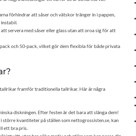
rna förhindrar att såser och vätskor tränger in i pappen,
instabil.
tt servera med såser eller glass utan att oroa sig för att
ack och 50-pack, vilket gör dem flexibla för både privata
ar?
llrikar framför traditionella tallrikar. Här är några
 minska diskningen. Efter festen är det bara att slänga dem!
i större kvantiteter på ställen som nettogrossisten.se, kan
 ett bra pris.
tråkigt vitt, utan har olika motiv och stilar som kan passa din