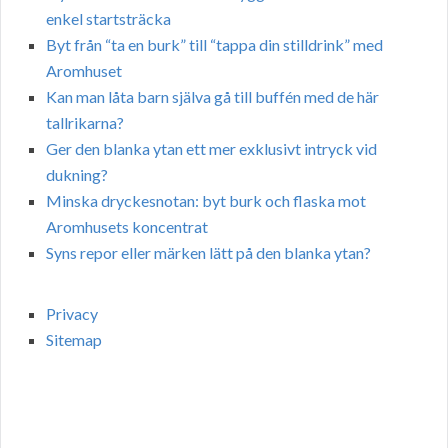
enkel startsträcka
Byt från “ta en burk” till “tappa din stilldrink” med
Aromhuset
Kan man låta barn själva gå till buffén med de här
tallrikarna?
Ger den blanka ytan ett mer exklusivt intryck vid
dukning?
Minska dryckesnotan: byt burk och flaska mot
Aromhusets koncentrat
Syns repor eller märken lätt på den blanka ytan?
Privacy
Sitemap