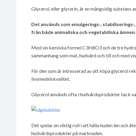
Glycerol, eller glycerin, är en mångsidig substan
Det används som emulgerings-, stabiliserings-
från både animaliska och vegetabiliska ämnen
.
Med sin kemiska formel C3H8O3 och de tre hydroxy
sammanhang som mat, hudvård och till och med vis
För den som är intresserad av att köpa glycerol rek
livsmedelskvalitet.
Glycerol används ofta i hudvårdsprodukter tack v
Det spelar en viktig roll i att hålla huden len och å
hudvårdsprodukter på marknaden.