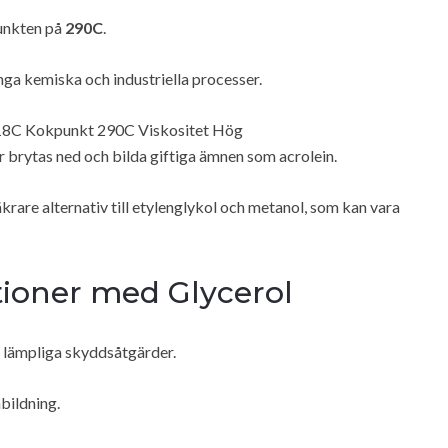
unkten på
290C
.
ånga kemiska och industriella processer.
 18C Kokpunkt 290C Viskositet Hög
r brytas ned och bilda giftiga ämnen som acrolein.
krare alternativ till etylenglykol och metanol, som kan vara
tioner med Glycerol
da lämpliga skyddsåtgärder.
bildning.