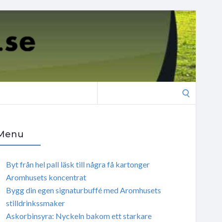
Search
for:
Menu
Byt från hel pall läsk till några få kartonger
Aromhusets koncentrat
Bygg din egen signaturbuffé med Aromhusets
stilldrinkssmaker
Askorbinsyra: Nyckeln bakom ett starkare