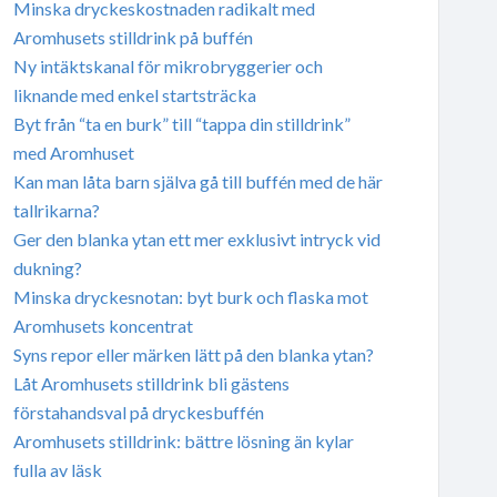
Minska dryckeskostnaden radikalt med
Aromhusets stilldrink på buffén
Ny intäktskanal för mikrobryggerier och
liknande med enkel startsträcka
Byt från “ta en burk” till “tappa din stilldrink”
med Aromhuset
Kan man låta barn själva gå till buffén med de här
tallrikarna?
Ger den blanka ytan ett mer exklusivt intryck vid
dukning?
Minska dryckesnotan: byt burk och flaska mot
Aromhusets koncentrat
Syns repor eller märken lätt på den blanka ytan?
Låt Aromhusets stilldrink bli gästens
förstahandsval på dryckesbuffén
Aromhusets stilldrink: bättre lösning än kylar
fulla av läsk