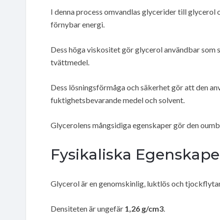
I denna process omvandlas glycerider till glycerol o
förnybar energi.
Dess höga viskositet gör glycerol användbar som st
tvättmedel.
Dess lösningsförmåga och säkerhet gör att den an
fuktighetsbevarande medel och solvent.
Glycerolens mångsidiga egenskaper gör den oumbärl
Fysikaliska Egenskape
Glycerol är en genomskinlig, luktlös och tjockflyta
Densiteten är ungefär
1,26 g/cm3
.