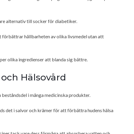
e alternativ till socker för diabetiker.
 förbättrar hållbarheten av olika livsmedel utan att
per olika ingredienser att blanda sig bättre.
 och Hälsovård
n beståndsdel i många medicinska produkter.
 det i salvor och krämer för att förbättra hudens hälsa
iciner tack vare dess förmåga att absorbera vatten och