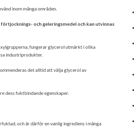
s använd inom många områden.
, förtjocknings- och geleringsmedel och kan utvinnas
lgrupperna, fungerar glycerol utmärkt i olika
sa industriprodukter.
ommenderas det alltid att välja glycerol av
are dess fuktbindande egenskaper.
terfuktad, och är därför en vanlig ingrediens i många