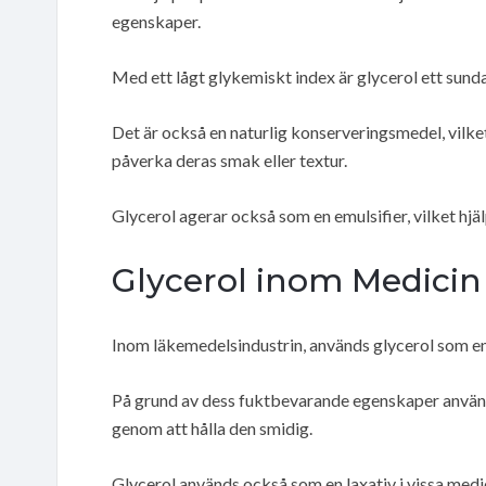
egenskaper.
Med ett lågt glykemiskt index är glycerol ett sundar
Det är också en naturlig konserveringsmedel, vilket
påverka deras smak eller textur.
Glycerol agerar också som en emulsifier, vilket hjäl
Glycerol inom Medicin
Inom läkemedelsindustrin, används glycerol som e
På grund av dess fuktbevarande egenskaper används
genom att hålla den smidig.
Glycerol används också som en laxativ i vissa med