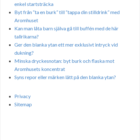
enkel startsträcka
Byt från “ta en burk” till “tappa din stilldrink” med
Aromhuset
Kan man låta barn själva gå till buffén med de här
tallrikarna?
Ger den blanka ytan ett mer exklusivt intryck vid
dukning?
Minska dryckesnotan: byt burk och flaska mot
Aromhusets koncentrat
Syns repor eller märken lätt på den blanka ytan?
Privacy
Sitemap