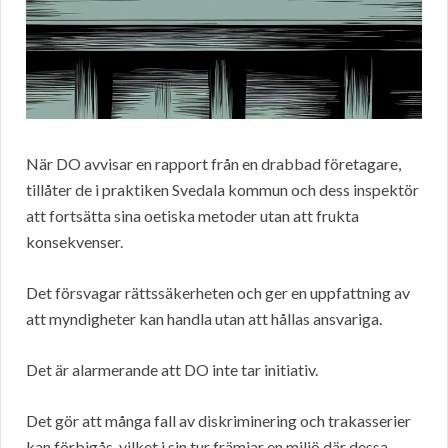
När DO avvisar en rapport från en drabbad företagare,
tillåter de i praktiken Svedala kommun och dess inspektör
att fortsätta sina oetiska metoder utan att frukta
konsekvenser.
Det försvagar rättssäkerheten och ger en uppfattning av
att myndigheter kan handla utan att hållas ansvariga.
Det är alarmerande att DO inte tar initiativ.
Det gör att många fall av diskriminering och trakasserier
kan förbigås, vilket i sin tur främjar en miljö där dessa