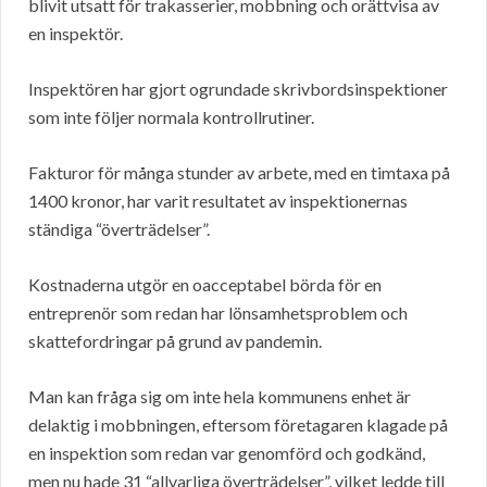
blivit utsatt för trakasserier, mobbning och orättvisa av
en inspektör.
Inspektören har gjort ogrundade skrivbordsinspektioner
som inte följer normala kontrollrutiner.
Fakturor för många stunder av arbete, med en timtaxa på
1400 kronor, har varit resultatet av inspektionernas
ständiga “överträdelser”.
Kostnaderna utgör en oacceptabel börda för en
entreprenör som redan har lönsamhetsproblem och
skattefordringar på grund av pandemin.
Man kan fråga sig om inte hela kommunens enhet är
delaktig i mobbningen, eftersom företagaren klagade på
en inspektion som redan var genomförd och godkänd,
men nu hade 31 “allvarliga överträdelser”, vilket ledde till