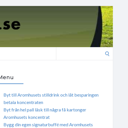
Search
for:
Menu
Byt till Aromhusets stilldrink och låt besparingen
betala koncentraten
Byt från hel pall läsk till några få kartonger
Aromhusets koncentrat
Bygg din egen signaturbuffé med Aromhusets