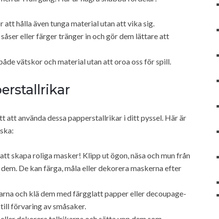
r att hålla även tunga material utan att vika sig.
såser eller färger tränger in och gör dem lättare att
de vätskor och material utan att oroa oss för spill.
rstallrikar
t att använda dessa papperstallrikar i ditt pyssel. Här är
ska:
att skapa roliga masker! Klipp ut ögon, näsa och mun från
på dem. De kan färga, måla eller dekorera maskerna efter
karna och klä dem med färgglatt papper eller decoupage-
till förvaring av småsaker.
eller dekorera tallrikarna och sätta upp dem som