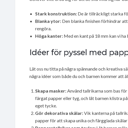
Stark konstruktion:
De är tillräckligt starka fö
Blanka ytor:
Den blanka finishen förhindrar att 
rengöra.
Höga kanter:
Med en kant på 18 mm kan vi ha bå
Idéer för pyssel med pappe
Låt oss nu titta på några spännande och kreativa sät
några idéer som både du och barnen kommer att äl
Skapa masker:
Använd tallrikarna som bas för 
färgat papper eller tyg, och låt barnen klistra 
eget tycke.
Gör dekorativa skålar:
Vik kanterna på tallri
papper för att skapa unika och färgglada skålar 
Papperstallrikar som tavlor:
Låt barnen måla 