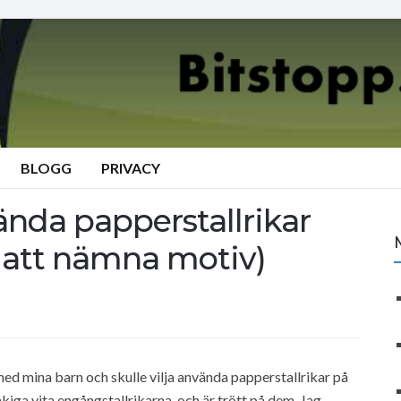
BLOGG
PRIVACY
vända papperstallrikar
n att nämna motiv)
med mina barn och skulle vilja använda papperstallrikar på
råkiga vita engångstallrikarna, och är trött på dem. Jag