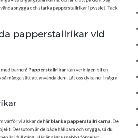
nvända snygga och starka papperstallrikar i pysslet. Tack
da papperstallrikar vid
nd med barnen!
Papperstallrikar
kan verkligen bli en
s så många sätt att använda dem. Låt oss dyka ner i några
ikar
m varför vi älskar de här
blanka papperstallrikarna
. De
projekt. Dessutom är de både hållbara och snygga, så du
rnen är i full gång. Här är några snabba fördelar: