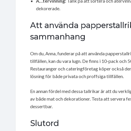
Ã…tervinning:
Tänk på att sortera och återvinna
dekorerade.
Att använda papperstallrik
sammanhang
Om du, Anna, funderar på att använda papperstallri
tillfällen, kan du vara lugn. De finns i 10-pack och
Restauranger och cateringföretag köper också dem 
lösning för både privata och proffsiga tillfällen.
En annan fördel med dessa tallrikar är att du verk
av både mat och dekorationer. Testa att servera f
dessertbar.
Slutord