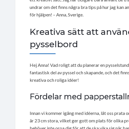
undrar om det finns några bra tips på hur jag kan a
för hjälpen! – Anna, Sverige.
Kreativa sätt att använ
pysselbord
Hej Anna! Vad roligt att du planerar en pysselstu
fantastisk del av pyssel och skapande, och det finn
kreativa och roliga idéer!
Fördelar med papperstallr
Innan vi kommer igång med idéerna, låt oss prata o
är 23 cm stora, vilket ger gott om plats för olika 
behöver inte oroa dig för att de ska vika sig när ba