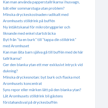
Kan man använda papperstallrikarna i husvagn,
båt eller sommarstuga utan problem?
Minska dryckeskostnaden radikalt med
Aromhusets stilldrink på buffén
Ny intäktskanal för mikrobryggerier och
liknande med enkel startsträcka
Byt från “ta en burk” till “tappa din stilldrink”
med Aromhuset
Kan man låta barn själva gå till buffén med de här
tallrikarna?
Ger den blanka ytan ett mer exklusivt intryck vid
dukning?
Minska dryckesnotan: byt burk och flaska mot
Aromhusets koncentrat
Syns repor eller märken lätt på den blanka ytan?
Låt Aromhusets stilldrink bli gästens
förstahandsval på dryckesbuffén