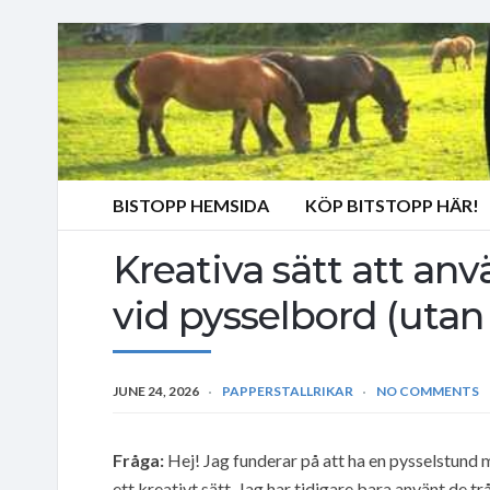
BISTOPP HEMSIDA
KÖP BITSTOPP HÄR!
Kreativa sätt att an
vid pysselbord (uta
JUNE 24, 2026
PAPPERSTALLRIKAR
NO COMMENTS
Fråga:
Hej! Jag funderar på att ha en pysselstund 
ett kreativt sätt. Jag har tidigare bara använt de t