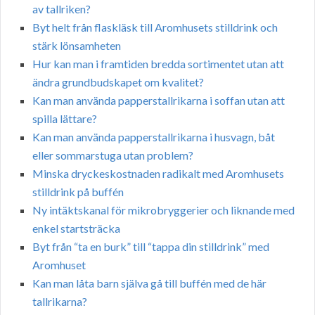
av tallriken?
Byt helt från flaskläsk till Aromhusets stilldrink och
stärk lönsamheten
Hur kan man i framtiden bredda sortimentet utan att
ändra grundbudskapet om kvalitet?
Kan man använda papperstallrikarna i soffan utan att
spilla lättare?
Kan man använda papperstallrikarna i husvagn, båt
eller sommarstuga utan problem?
Minska dryckeskostnaden radikalt med Aromhusets
stilldrink på buffén
Ny intäktskanal för mikrobryggerier och liknande med
enkel startsträcka
Byt från “ta en burk” till “tappa din stilldrink” med
Aromhuset
Kan man låta barn själva gå till buffén med de här
tallrikarna?