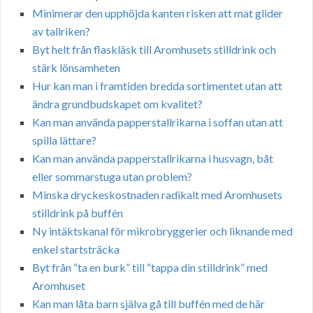
Minimerar den upphöjda kanten risken att mat glider
av tallriken?
Byt helt från flaskläsk till Aromhusets stilldrink och
stärk lönsamheten
Hur kan man i framtiden bredda sortimentet utan att
ändra grundbudskapet om kvalitet?
Kan man använda papperstallrikarna i soffan utan att
spilla lättare?
Kan man använda papperstallrikarna i husvagn, båt
eller sommarstuga utan problem?
Minska dryckeskostnaden radikalt med Aromhusets
stilldrink på buffén
Ny intäktskanal för mikrobryggerier och liknande med
enkel startsträcka
Byt från “ta en burk” till “tappa din stilldrink” med
Aromhuset
Kan man låta barn själva gå till buffén med de här