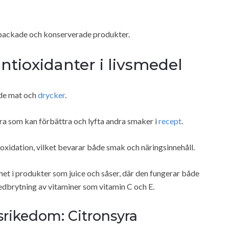
örpackade och konserverade produkter.
tioxidanter i livsmedel
åde mat och
drycker
.
ra som kan förbättra och lyfta andra smaker i
recept
.
oxidation, vilket bevarar både smak och näringsinnehåll.
khet i produkter som juice och såser, där den fungerar både
brytning av vitaminer som vitamin C och E.
srikedom: Citronsyra