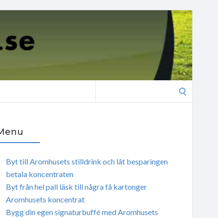
Search
for:
Menu
Byt till Aromhusets stilldrink och låt besparingen
betala koncentraten
Byt från hel pall läsk till några få kartonger
Aromhusets koncentrat
Bygg din egen signaturbuffé med Aromhusets