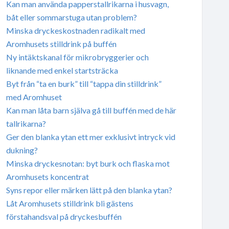
Kan man använda papperstallrikarna i husvagn,
båt eller sommarstuga utan problem?
Minska dryckeskostnaden radikalt med
Aromhusets stilldrink på buffén
Ny intäktskanal för mikrobryggerier och
liknande med enkel startsträcka
Byt från “ta en burk” till “tappa din stilldrink”
med Aromhuset
Kan man låta barn själva gå till buffén med de här
tallrikarna?
Ger den blanka ytan ett mer exklusivt intryck vid
dukning?
Minska dryckesnotan: byt burk och flaska mot
Aromhusets koncentrat
Syns repor eller märken lätt på den blanka ytan?
Låt Aromhusets stilldrink bli gästens
förstahandsval på dryckesbuffén