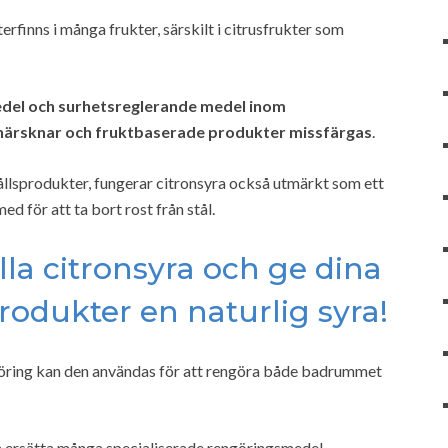
rfinns i många frukter, särskilt i citrusfrukter som
del och surhetsreglerande medel inom
tt härsknar och fruktbaserade produkter missfärgas
.
ållsprodukter, fungerar citronsyra också utmärkt som ett
ed för att ta bort rost från stål.
älla citronsyra och ge dina
dukter en naturlig syra!
ngöring kan den användas för att rengöra både badrummet
 ersätta många specialiserade rengöringsmedel.