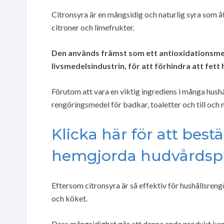
Citronsyra är en mångsidig och naturlig syra som åte
citroner och limefrukter.
Den används främst som ett antioxidationsme
livsmedelsindustrin, för att förhindra att fe
Förutom att vara en viktig ingrediens i många hush
rengöringsmedel för badkar, toaletter och till och m
Klicka här för att best
hemgjorda hudvårdspro
Eftersom citronsyra är så effektiv för hushållsre
och köket.
Dess mångsidighet gör att denna enda produkt kan