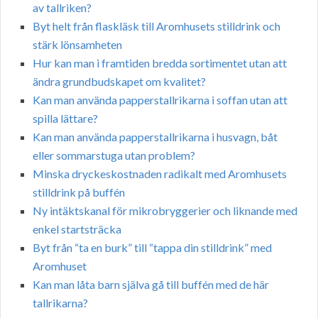
av tallriken?
Byt helt från flaskläsk till Aromhusets stilldrink och
stärk lönsamheten
Hur kan man i framtiden bredda sortimentet utan att
ändra grundbudskapet om kvalitet?
Kan man använda papperstallrikarna i soffan utan att
spilla lättare?
Kan man använda papperstallrikarna i husvagn, båt
eller sommarstuga utan problem?
Minska dryckeskostnaden radikalt med Aromhusets
stilldrink på buffén
Ny intäktskanal för mikrobryggerier och liknande med
enkel startsträcka
Byt från “ta en burk” till “tappa din stilldrink” med
Aromhuset
Kan man låta barn själva gå till buffén med de här
tallrikarna?