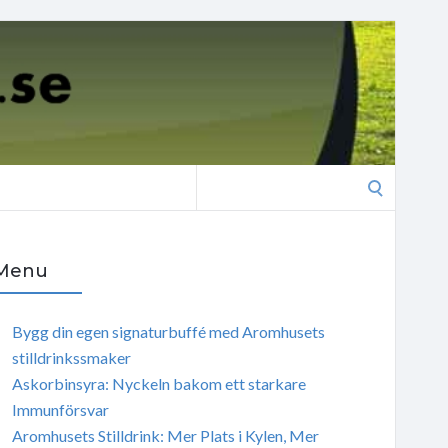
Search
for:
Menu
Bygg din egen signaturbuffé med Aromhusets
stilldrinkssmaker
Askorbinsyra: Nyckeln bakom ett starkare
Immunförsvar
Aromhusets Stilldrink: Mer Plats i Kylen, Mer