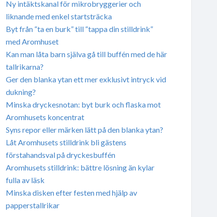
Ny intäktskanal för mikrobryggerier och
liknande med enkel startsträcka
Byt från “ta en burk” till “tappa din stilldrink”
med Aromhuset
Kan man låta barn själva gå till buffén med de här
tallrikarna?
Ger den blanka ytan ett mer exklusivt intryck vid
dukning?
Minska dryckesnotan: byt burk och flaska mot
Aromhusets koncentrat
Syns repor eller märken lätt på den blanka ytan?
Låt Aromhusets stilldrink bli gästens
förstahandsval på dryckesbuffén
Aromhusets stilldrink: bättre lösning än kylar
fulla av läsk
Minska disken efter festen med hjälp av
papperstallrikar