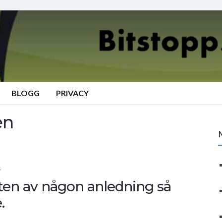
BLOGG
PRIVACY
en
S
atten av någon anledning så
.