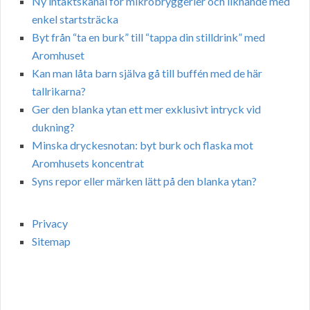
Ny intäktskanal för mikrobryggerier och liknande med
enkel startsträcka
Byt från “ta en burk” till “tappa din stilldrink” med
Aromhuset
Kan man låta barn själva gå till buffén med de här
tallrikarna?
Ger den blanka ytan ett mer exklusivt intryck vid
dukning?
Minska dryckesnotan: byt burk och flaska mot
Aromhusets koncentrat
Syns repor eller märken lätt på den blanka ytan?
Privacy
Sitemap