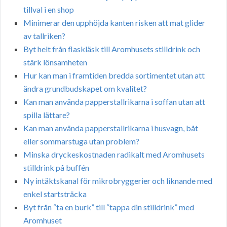
tillval i en shop
Minimerar den upphöjda kanten risken att mat glider
av tallriken?
Byt helt från flaskläsk till Aromhusets stilldrink och
stärk lönsamheten
Hur kan man i framtiden bredda sortimentet utan att
ändra grundbudskapet om kvalitet?
Kan man använda papperstallrikarna i soffan utan att
spilla lättare?
Kan man använda papperstallrikarna i husvagn, båt
eller sommarstuga utan problem?
Minska dryckeskostnaden radikalt med Aromhusets
stilldrink på buffén
Ny intäktskanal för mikrobryggerier och liknande med
enkel startsträcka
Byt från “ta en burk” till “tappa din stilldrink” med
Aromhuset