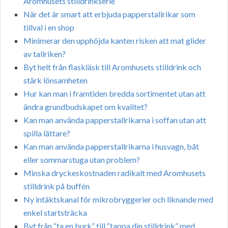
Aromhusets stilldrinkserie
När det är smart att erbjuda papperstallrikar som
tillval i en shop
Minimerar den upphöjda kanten risken att mat glider
av tallriken?
Byt helt från flaskläsk till Aromhusets stilldrink och
stärk lönsamheten
Hur kan man i framtiden bredda sortimentet utan att
ändra grundbudskapet om kvalitet?
Kan man använda papperstallrikarna i soffan utan att
spilla lättare?
Kan man använda papperstallrikarna i husvagn, båt
eller sommarstuga utan problem?
Minska dryckeskostnaden radikalt med Aromhusets
stilldrink på buffén
Ny intäktskanal för mikrobryggerier och liknande med
enkel startsträcka
Byt från “ta en burk” till “tappa din stilldrink” med