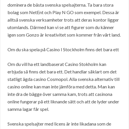
dominera de bästa svenska spelsajterna. Ta bara stora
bolag som NetEnt och Play N GO som exempel. Dessa är
alltså svenska verksamheter trots att deras kontor ligger
utomlands. Därmed kan vi se att figurer som du känner
igen som Gonzo är kreativitet som kommer från vårt land.
Om du ska spela på Casino I Stockholm finns det bara ett
Om du vill ha ett landbaserat Casino Stokholm kan
erbjuda så finns det bara ett. Det handlar såklart om det
statligt ägda casino Cosmopol. Alla svenska alternativ till
casino online kan man inte jämföra med detta. Man kan
inte dra de bägge över samma kam, trots att casinona
online fungerar på ett liknande sätt och att de lyder under
samma lagar får spel.
Svenska spelsajter med licens är inte likadana som de