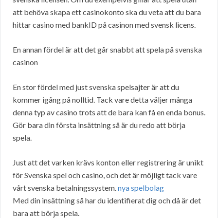
att behöva skapa ett casinokonto ska du veta att du bara
hittar casino med bankID på casinon med svensk licens.
En annan fördel är att det går snabbt att spela på svenska
casinon
En stor fördel med just svenska spelsajter är att du
kommer igång på nolltid. Tack vare detta väljer många
denna typ av casino trots att de bara kan få en enda bonus.
Gör bara din första insättning så är du redo att börja
spela.
Just att det varken krävs konton eller registrering är unikt
för Svenska spel och casino, och det är möjligt tack vare
vårt svenska betalningssystem.
nya spelbolag
Med din insättning så har du identifierat dig och då är det
bara att börja spela.