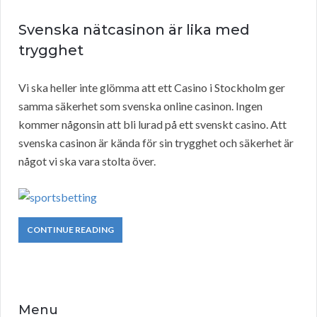
Svenska nätcasinon är lika med
trygghet
Vi ska heller inte glömma att ett Casino i Stockholm ger
samma säkerhet som svenska online casinon. Ingen
kommer någonsin att bli lurad på ett svenskt casino. Att
svenska casinon är kända för sin trygghet och säkerhet är
något vi ska vara stolta över.
CONTINUE READING
Menu