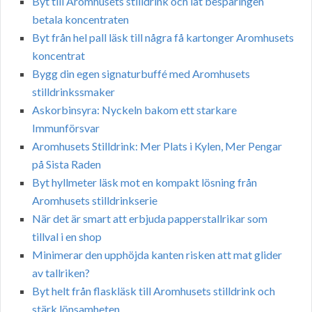
Byt till Aromhusets stilldrink och låt besparingen
betala koncentraten
Byt från hel pall läsk till några få kartonger Aromhusets
koncentrat
Bygg din egen signaturbuffé med Aromhusets
stilldrinkssmaker
Askorbinsyra: Nyckeln bakom ett starkare
Immunförsvar
Aromhusets Stilldrink: Mer Plats i Kylen, Mer Pengar
på Sista Raden
Byt hyllmeter läsk mot en kompakt lösning från
Aromhusets stilldrinkserie
När det är smart att erbjuda papperstallrikar som
tillval i en shop
Minimerar den upphöjda kanten risken att mat glider
av tallriken?
Byt helt från flaskläsk till Aromhusets stilldrink och
stärk lönsamheten