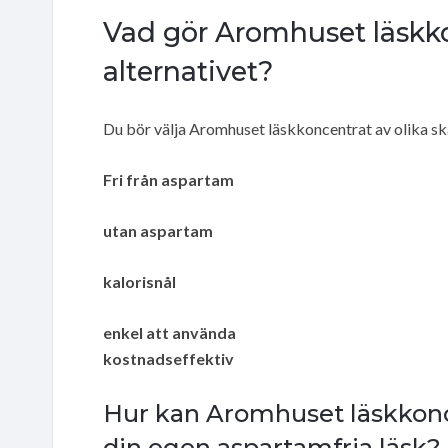
Vad gör Aromhuset läskkon
alternativet?
Du bör välja Aromhuset läskkoncentrat av olika sk
Fri från aspartam
utan aspartam
kalorisnål
enkel att använda
kostnadseffektiv
Hur kan Aromhuset läskkonc
din egen aspartamfria läsk?