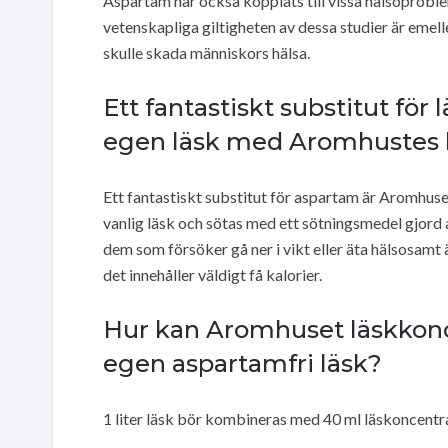
Aspartam har också kopplats till vissa hälsoprobl
vetenskapliga giltigheten av dessa studier är emell
skulle skada människors hälsa.
Ett fantastiskt substitut för
egen läsk med Aromhustes l
Ett fantastiskt substitut för aspartam är Aromhus
vanlig läsk och sötas med ett sötningsmedel gjord a
dem som försöker gå ner i vikt eller äta hälsosamt
det innehåller väldigt få kalorier.
Hur kan Aromhuset läskkonce
egen aspartamfri läsk?
1 liter läsk bör kombineras med 40 ml läskoncentra