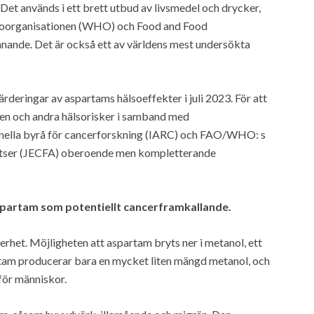
et används i ett brett utbud av livsmedel och drycker,
hälsoorganisationen (WHO) och Food and Food
nande. Det är också ett av världens mest undersökta
deringar av aspartams hälsoeffekter i juli 2023. För att
en och andra hälsorisker i samband med
nella byrå för cancerforskning (IARC) och FAO/WHO: s
atser (JECFA) oberoende men kompletterande
spartam som potentiellt cancerframkallande.
rhet. Möjligheten att aspartam bryts ner i metanol, ett
artam producerar bara en mycket liten mängd metanol, och
 för människor.