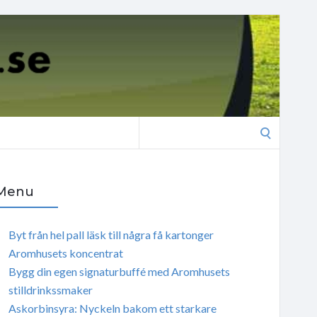
Search
for:
Menu
Byt från hel pall läsk till några få kartonger
Aromhusets koncentrat
Bygg din egen signaturbuffé med Aromhusets
stilldrinkssmaker
Askorbinsyra: Nyckeln bakom ett starkare