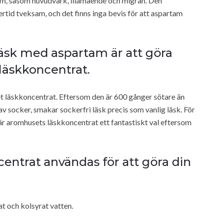
em, såsom huvudvärk, illamående och migrän. Den
ertid tveksam, och det finns inga bevis för att aspartam
 läsk med aspartam är att göra
äskkoncentrat.
et läskkoncentrat. Eftersom den är 600 gånger sötare än
v socker, smakar sockerfri läsk precis som vanlig läsk. För
 är aromhusets läskkoncentrat ett fantastiskt val eftersom
ntrat användas för att göra din
t och kolsyrat vatten.