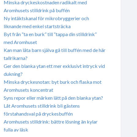
Minska dryckeskostnaden radikalt med
Aromhusets stilldrink på buffén
Ny intäktskanal för mikrobryggerier och
liknande med enkel startsträcka
Byt från “ta en burk” till “tappa din stilldrink”
med Aromhuset
Kan man låta barn själva gå till buffén med de här
tallrikarna?
Ger den blanka ytan ett mer exklusivt intryck vid
dukning?
Minska dryckesnotan: byt burk och flaska mot
Aromhusets koncentrat
Syns repor eller märken lätt på den blanka ytan?
Låt Aromhusets stilldrink bli gästens
förstahandsval på dryckesbuffén
Aromhusets stilldrink: bättre lösning än kylar
fulla av läsk