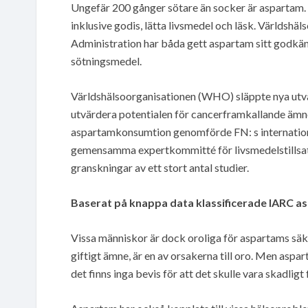
Ungefär 200 gånger sötare än socker är aspartam. D
inklusive godis, lätta livsmedel och läsk. Världs
Administration har båda gett aspartam sitt godkän
sötningsmedel.
Världshälsoorganisationen (WHO) släppte nya utvär
utvärdera potentialen för cancerframkallande ämn
aspartamkonsumtion genomförde FN: s internatio
gemensamma expertkommitté för livsmedelstills
granskningar av ett stort antal studier.
Baserat på knappa data klassificerade IARC a
Vissa människor är dock oroliga för aspartams säke
giftigt ämne, är en av orsakerna till oro. Men asp
det finns inga bevis för att det skulle vara skadligt